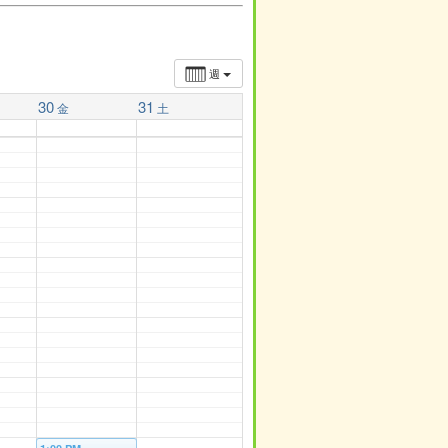
週
30
31
金
土