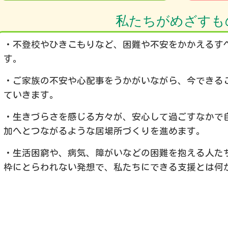
私たちがめざすも
・不登校やひきこもりなど、困難や不安をかかえるす
12:00 AM
す。
・ご家族の不安や心配事をうかがいながら、今できる
1:00 AM
ていきます。
・生きづらさを感じる方々が、安心して過ごすなかで
2:00 AM
加へとつながるような居場所づくりを進めます。
3:00 AM
・生活困窮や、病気、障がいなどの困難を抱える人た
枠にとらわれない発想で、私たちにできる支援とは何
4:00 AM
理事長 八
5:00 AM