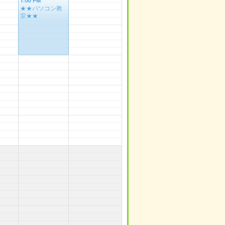
1:00 PM
★★パソコン教
室★★