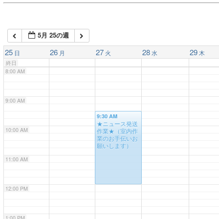
6:00 AM
5月 25の週
7:00 AM
25
26
27
28
29
日
月
火
水
木
終日
8:00 AM
9:00 AM
9:30 AM
★ニュース発送
10:00 AM
作業★（室内作
業のお手伝いお
願いします）
11:00 AM
12:00 PM
1:00 PM