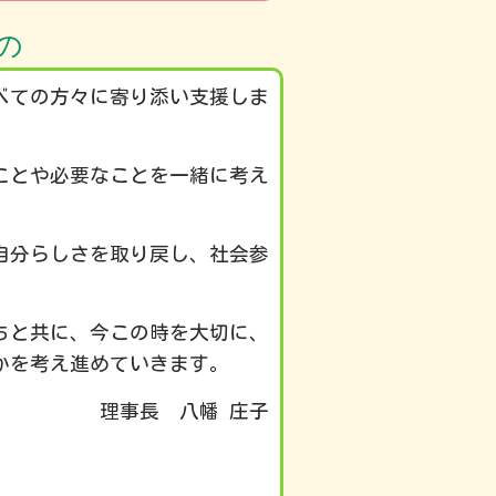
の
べての方々に寄り添い支援しま
ことや必要なことを一緒に考え
自分らしさを取り戻し、社会参
ちと共に、今この時を大切に、
かを考え進めていきます。
幡 庄子