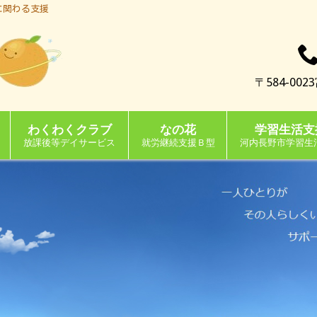
に関わる支援
〒584-0
わくわくクラブ
なの花
学習生活支
放課後等デイサービス
就労継続支援Ｂ型
河内長野市学習生