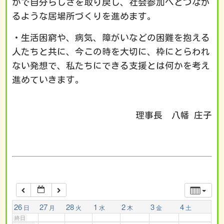
かで自分らしさを取り戻し、社会参加へとつなが
るような居場所づくりを進めます。
1:00 AM
・生活困窮や、病気、障がいなどの困難を抱える
2:00 AM
人たちと共に、今この時を大切に、枠にとらわれ
ない発想で、私たちにできる支援とは何かを考え
3:00 AM
進めていきます。
4:00 AM
理事長 八幡 庄子
5:00 AM
6:00 AM
7:00 AM
26
27
28
1
2
3
4
日
月
火
水
木
金
土
終日