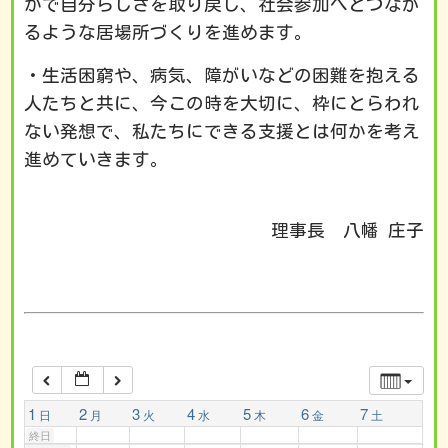
かで自分らしさを取り戻し、社会参加へとつなが
るような居場所づくりを進めます。
1:00 AM
・生活困窮や、病気、障がいなどの困難を抱える
2:00 AM
人たちと共に、今この時を大切に、枠にとらわれ
ない発想で、私たちにできる支援とは何かを考え
3:00 AM
進めていきます。
4:00 AM
理事長 八幡 庄子
5:00 AM
6:00 AM
7:00 AM
1
2
3
4
5
6
7
日
月
火
水
木
金
土
終日