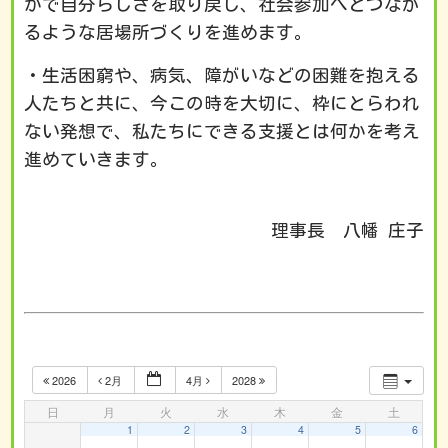
かで自分らしさを取り戻し、社会参加へとつなが
るような居場所づくりを進めます。
・生活困窮や、病気、障がいなどの困難を抱える
人たちと共に、今この時を大切に、枠にとらわれ
ない発想で、私たちにできる支援とは何かを考え
進めていきます。
理事長 八幡 庄子
2026
2月
4月
2028
日
月
火
水
木
金
土
1
2
3
4
5
6