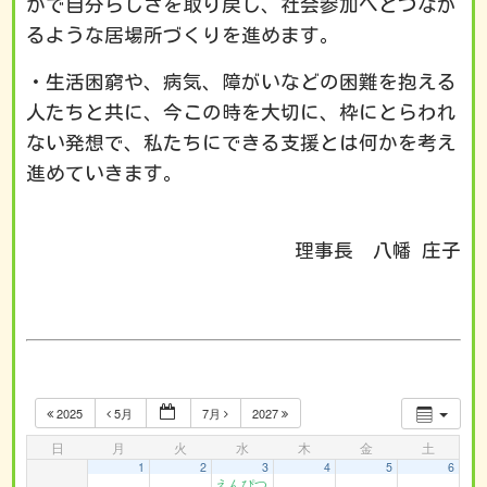
かで自分らしさを取り戻し、社会参加へとつなが
るような居場所づくりを進めます。
・生活困窮や、病気、障がいなどの困難を抱える
人たちと共に、今この時を大切に、枠にとらわれ
ない発想で、私たちにできる支援とは何かを考え
進めていきます。
理事長 八幡 庄子
2025
5月
7月
2027
日
月
火
水
木
金
土
1
2
3
4
5
6
えんぴつ