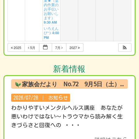
業★（室
内作業の
お手伝い
お願いし
ます）
9:30 AM
いろえん
ぴつ
4:00
PM
2025
5月
7月
2027
新着情報
家族会だより No.72 9月5日（土） オンライン試聴のお知らせ
2026/07/28 │
お知らせ
わかりやすいメンタルヘルス講座 あなたが
悪いわけではない～トラウマから読み解く生
きづらさと回復への ・・・