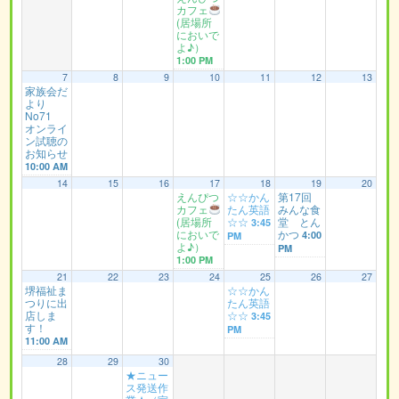
カフェ
(居場所
においで
よ♪）
1:00 PM
7
8
9
10
11
12
13
家族会だ
より
No71
オンライ
ン試聴の
お知らせ
10:00 AM
14
15
16
17
18
19
20
えんぴつ
☆☆かん
第17回
カフェ
たん英語
みんな食
(居場所
☆☆
堂 とん
3:45
においで
かつ
4:00
PM
よ♪）
PM
1:00 PM
21
22
23
24
25
26
27
堺福祉ま
☆☆かん
つりに出
たん英語
店しま
☆☆
3:45
す！
PM
11:00 AM
28
29
30
★ニュー
ス発送作