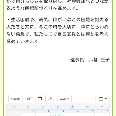
かで自分らしさを取り戻し、社会参加へとつなが
るような居場所づくりを進めます。
・生活困窮や、病気、障がいなどの困難を抱える
人たちと共に、今この時を大切に、枠にとらわれ
ない発想で、私たちにできる支援とは何かを考え
進めていきます。
理事長 八幡 庄子
2025
5月
7月
2027
日
月
火
水
木
金
土
1
2
3
4
5
6
えんぴつ