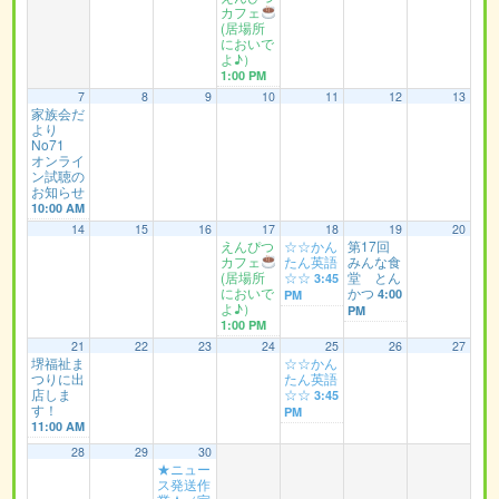
カフェ
(居場所
においで
よ♪）
1:00 PM
7
8
9
10
11
12
13
家族会だ
より
No71
オンライ
ン試聴の
お知らせ
10:00 AM
14
15
16
17
18
19
20
えんぴつ
☆☆かん
第17回
カフェ
たん英語
みんな食
(居場所
☆☆
堂 とん
3:45
においで
かつ
4:00
PM
よ♪）
PM
1:00 PM
21
22
23
24
25
26
27
堺福祉ま
☆☆かん
つりに出
たん英語
店しま
☆☆
3:45
す！
PM
11:00 AM
28
29
30
★ニュー
ス発送作