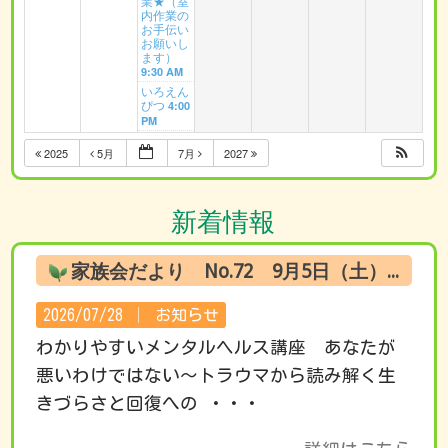
業★（室
内作業の
お手伝い
お願いし
ます）
9:30 AM
いろえん
ぴつ
4:00
PM
2025
5月
7月
2027
新着情報
家族会だより No.72 9月5日（土） オンライン試聴のお知らせ
2026/07/28 │
お知らせ
わかりやすいメンタルヘルス講座 あなたが
悪いわけではない～トラウマから読み解く生
きづらさと回復への ・・・