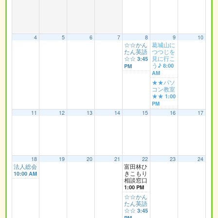
4
5
6
7
8
9
10
☆☆かん
葛城山に
たん英語
つつじを
☆☆
見に行こ
3:45
う♪
8:00
PM
AM
★★パソ
コン教室
★★
1:00
PM
11
12
13
14
15
16
17
18
19
20
21
22
23
24
法人総会
富田林ひ
きこもり
10:00 AM
相談窓口
1:00 PM
☆☆かん
たん英語
☆☆
3:45
PM