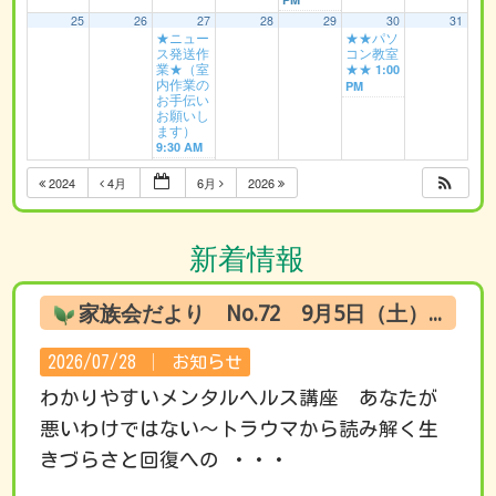
25
26
27
28
29
30
31
★ニュー
★★パソ
ス発送作
コン教室
業★（室
★★
1:00
内作業の
PM
お手伝い
お願いし
ます）
9:30 AM
2024
4月
6月
2026
新着情報
家族会だより No.72 9月5日（土） オンライン試聴のお知らせ
2026/07/28 │
お知らせ
わかりやすいメンタルヘルス講座 あなたが
悪いわけではない～トラウマから読み解く生
きづらさと回復への ・・・