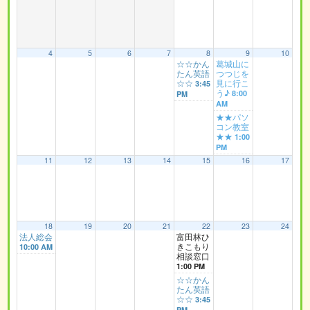
4
5
6
7
8
9
10
☆☆かん
葛城山に
たん英語
つつじを
☆☆
見に行こ
3:45
う♪
8:00
PM
AM
★★パソ
コン教室
★★
1:00
PM
11
12
13
14
15
16
17
18
19
20
21
22
23
24
法人総会
富田林ひ
きこもり
10:00 AM
相談窓口
1:00 PM
☆☆かん
たん英語
☆☆
3:45
PM