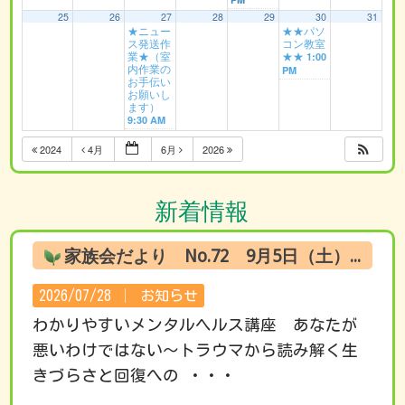
25
26
27
28
29
30
31
★ニュー
★★パソ
ス発送作
コン教室
業★（室
★★
1:00
内作業の
PM
お手伝い
お願いし
ます）
9:30 AM
2024
4月
6月
2026
新着情報
家族会だより No.72 9月5日（土） オンライン試聴のお知らせ
2026/07/28 │
お知らせ
わかりやすいメンタルヘルス講座 あなたが
悪いわけではない～トラウマから読み解く生
きづらさと回復への ・・・