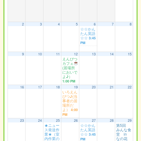
2
3
4
5
6
7
8
☆☆かん
たん英語
☆☆
3:45
PM
9
10
11
12
13
14
15
えんぴつ
カフェ
(居場所
においで
よ♪）
1:00 PM
16
17
18
19
20
21
22
いろえん
ぴつ♪(当
事者の居
場所だ
よ）
4:00
PM
23
24
25
26
27
28
29
★ニュー
☆☆かん
第5回
ス発送作
たん英語
みんな食
業★（室
☆☆
堂 in
3:45
内作業の
なの花
PM