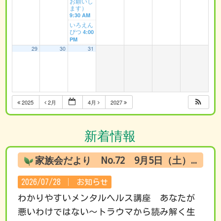
お願いし
ます）
9:30 AM
いろえん
ぴつ
4:00
PM
29
30
31
2025
2月
4月
2027
新着情報
家族会だより No.72 9月5日（土） オンライン試聴のお知らせ
2026/07/28 │
お知らせ
わかりやすいメンタルヘルス講座 あなたが
悪いわけではない～トラウマから読み解く生