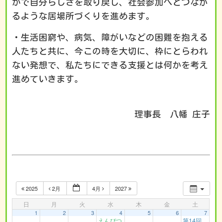
かで自分らしさを取り戻し、社会参加へとつなが
るような居場所づくりを進めます。
・生活困窮や、病気、障がいなどの困難を抱える
人たちと共に、今この時を大切に、枠にとらわれ
ない発想で、私たちにできる支援とは何かを考え
進めていきます。
理事長 八幡 庄子
2025
2月
4月
2027
日
月
火
水
木
金
土
1
2
3
4
5
6
7
えんぴつ
第14回