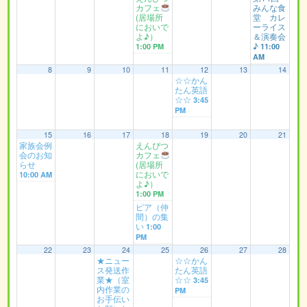
カフェ
みんな食
(居場所
堂 カレ
においで
ーライス
よ♪）
＆演奏会
♪
1:00 PM
11:00
AM
8
9
10
11
12
13
14
☆☆かん
たん英語
☆☆
3:45
PM
15
16
17
18
19
20
21
家族会例
えんぴつ
会のお知
カフェ
らせ
(居場所
においで
10:00 AM
よ♪）
1:00 PM
ピア（仲
間）の集
い
1:00
PM
22
23
24
25
26
27
28
★ニュー
☆☆かん
ス発送作
たん英語
業★（室
☆☆
3:45
内作業の
PM
お手伝い