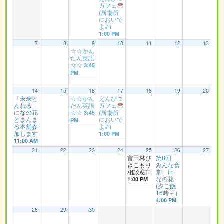
カフェ
(居場所
においで
よ♪）
1:00 PM
7
8
9
10
11
12
13
☆☆かん
たん英語
☆☆
3:45
PM
14
15
16
17
18
19
20
「未来と
☆☆かん
えんぴつ
んねる」
たん英語
カフェ
になの花
☆☆
(居場所
3:45
とまんま
においで
PM
る本舗参
よ♪）
加します
1:00 PM
11:00 AM
21
22
23
24
25
26
27
富田林ひ
第8回
きこもり
みんな食
相談窓口
堂 in
なの花
1:00 PM
(夕ご飯
16時～）
4:00 PM
28
29
30