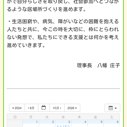
かで自分らしさを取り戻し、社会参加へとつなが
るような居場所づくりを進めます。
・生活困窮や、病気、障がいなどの困難を抱える
人たちと共に、今この時を大切に、枠にとらわれ
ない発想で、私たちにできる支援とは何かを考え
進めていきます。
理事長 八幡 庄子
2024
8月
10月
2026
日
月
火
水
木
金
土
1
2
3
4
5
6
えんぴつ