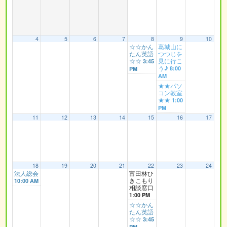
4
5
6
7
8
9
10
☆☆かん
葛城山に
たん英語
つつじを
☆☆
見に行こ
3:45
う♪
8:00
PM
AM
★★パソ
コン教室
★★
1:00
PM
11
12
13
14
15
16
17
18
19
20
21
22
23
24
法人総会
富田林ひ
きこもり
10:00 AM
相談窓口
1:00 PM
☆☆かん
たん英語
☆☆
3:45
PM