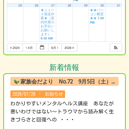
25
26
27
28
29
30
31
★ニュー
★★パソ
ス発送作
コン教室
業★（室
★★
1:00
内作業の
PM
お手伝い
お願いし
ます）
9:30 AM
2024
4月
6月
2026
新着情報
家族会だより No.72 9月5日（土） オンライン試聴のお知らせ
2026/07/28 │
お知らせ
わかりやすいメンタルヘルス講座 あなたが
悪いわけではない～トラウマから読み解く生
きづらさと回復への ・・・