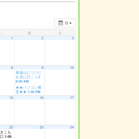
日
木
金
土
1
2
3
8
9
10
葛城山につつじ
を見に行こう♪
8:00 AM
★★パソコン教
室★★
1:00 PM
15
16
17
22
23
24
きこも
窓口
1:00