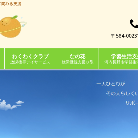
に関わる支援
〒584-0
わくわくクラブ
なの花
学習生活支
放課後等デイサービス
就労継続支援Ｂ型
河内長野市学習生