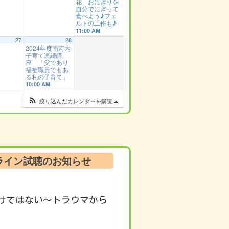
花 おにぎりを
自分でにぎって
食べよう♪フェ
ルトの工作も♪
11:00 AM
27
28
2024年度南河内
子育て連続講
座 「父であり
福祉職員でもあ
る私の子育て」
10:00 AM
絞り込んだカレンダーを購読
ンライン試聴のお知らせ
けではない～トラウマから