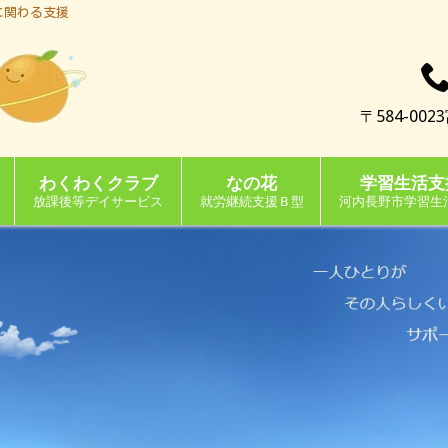
に関わる支援
〒584-0
わくわくクラブ
なの花
学習生活支
放課後等デイサービス
就労継続支援Ｂ型
河内長野市学習生