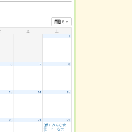
月
木
金
土
1
6
7
8
13
14
15
20
21
22
(仮）みんな食
堂 in なの