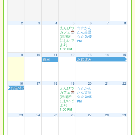
2
3
4
5
6
7
8
えんぴつ
☆☆かん
カフェ
たん英語
(居場所
☆☆
3:45
においで
PM
よ♪）
1:00 PM
9
10
11
12
13
14
15
お盆休み
祝日
16
17
18
19
20
21
22
お盆休み
えんぴつ
☆☆かん
カフェ
たん英語
(居場所
☆☆
3:45
においで
PM
よ♪）
1:00 PM
23
24
25
26
27
28
29